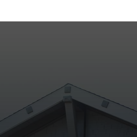
to com os nossos corretores. Nossa equipe está pr
ajudar a encontrar o imóvel ideal.