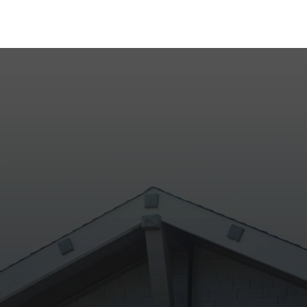
to com os nossos corretores. Nossa equipe está pr
ajudar a encontrar o imóvel ideal.