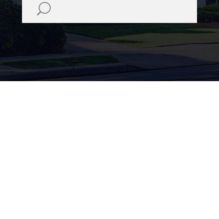
R$ 1.500 Semanal
2
2
25
ALUGO POR TEMPORADA CASA PRÓXIMA AO FIC
Alameda Paulette Dardanne, 598 - Mar de Minas IV. Formiga